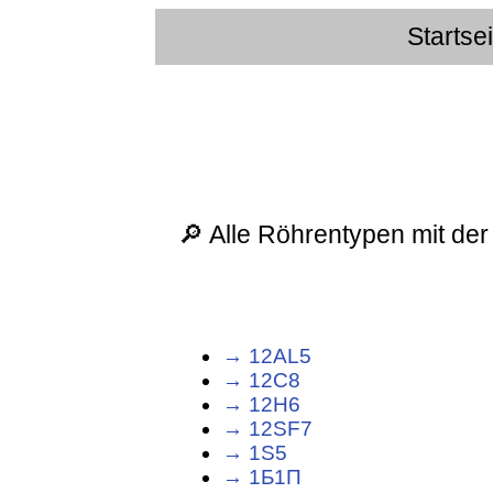
Startse
🔎 Alle Röhrentypen mit de
→ 12AL5
→ 12C8
→ 12H6
→ 12SF7
→ 1S5
→ 1Б1П