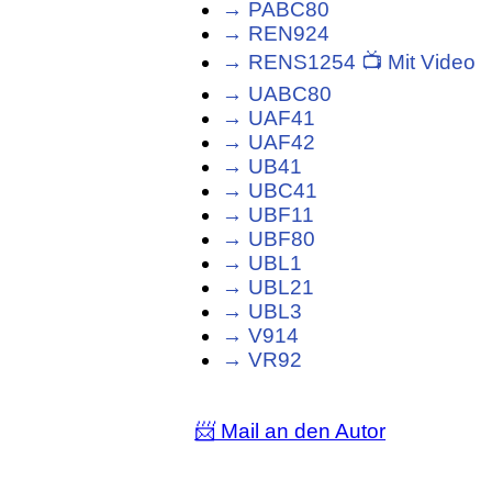
→ PABC80
→ REN924
→ RENS1254 📺 Mit Video
→ UABC80
→ UAF41
→ UAF42
→ UB41
→ UBC41
→ UBF11
→ UBF80
→ UBL1
→ UBL21
→ UBL3
→ V914
→ VR92
📨 Mail an den Autor