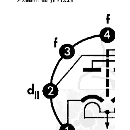
🔎 Sockelschaltung der
12AL5