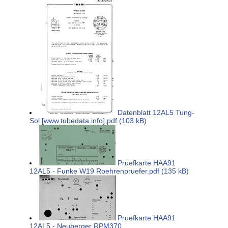
Datenblatt 12AL5 Tung-
Sol [www.tubedata.info].pdf (103 kB)
Pruefkarte HAA91
12AL5 - Funke W19 Roehrenpruefer.pdf (135 kB)
Pruefkarte HAA91
12AL5 - Neuberger RPM370