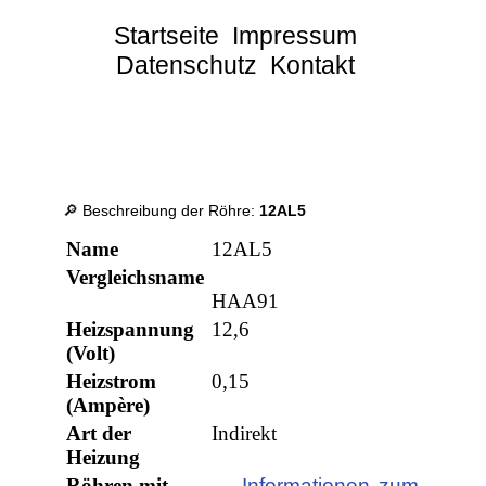
Startseite
Impressum
Datenschutz
Kontakt
🔎 Beschreibung der Röhre:
12AL5
Name
12AL5
Vergleichsname
HAA91
Heizspannung
12,6
(Volt)
Heizstrom
0,15
(Ampère)
Art der
Indirekt
Heizung
Röhren mit
→ Informationen zum