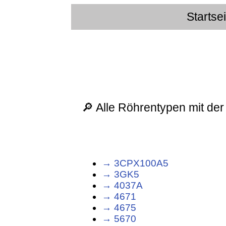
Startse
🔎 Alle Röhrentypen mit der
→ 3CPX100A5
→ 3GK5
→ 4037A
→ 4671
→ 4675
→ 5670