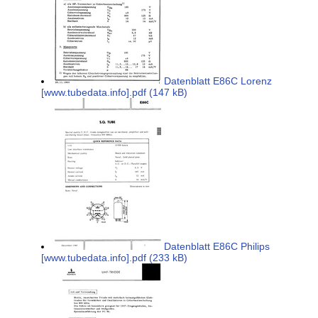
Datenblatt E86C Lorenz
[www.tubedata.info].pdf (147 kB)
Datenblatt E86C Philips
[www.tubedata.info].pdf (233 kB)