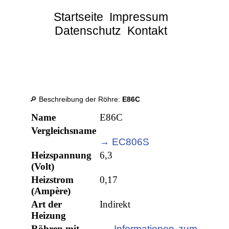
Startseite
Impressum
Datenschutz
Kontakt
🔎 Beschreibung der Röhre:
E86C
Name
E86C
Vergleichsname
→ EC806S
Heizspannung
6,3
(Volt)
Heizstrom
0,17
(Ampère)
Art der
Indirekt
Heizung
Röhren mit
→ Informationen zum