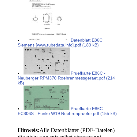
Datenblatt E86C
Siemens [www.tubedata.info].pdf (189 kB)
Pruefkarte E86C -
Neuberger RPM370 Roehrenmessgeraet.pdf (214
kB)
Pruefkarte E86C
EC806S - Funke W19 Roehrenpruefer.pdf (155 kB)
Hinweis:
Alle Datenblätter (PDF-Dateien)
die nicht von mir selbst eingescannt