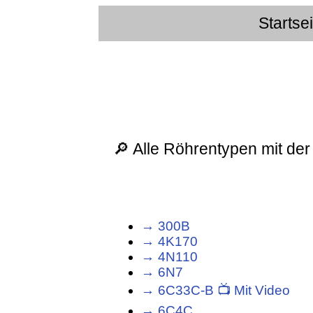
Startse
🔎 Alle Röhrentypen mit der
→ 300B
→ 4K170
→ 4N110
→ 6N7
→ 6С33С-В 📺 Mit Video
→ 6С4С