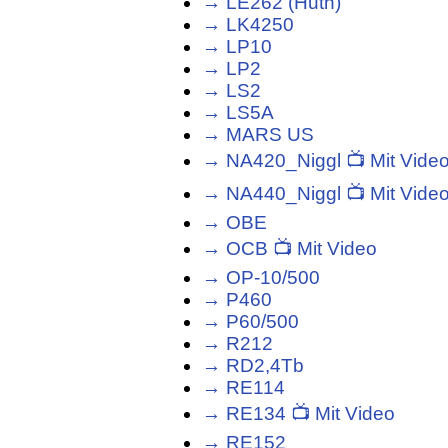
→ LE262 (Huth)
→ LK4250
→ LP10
→ LP2
→ LS2
→ LS5A
→ MARS US
→ NA420_Niggl 📺 Mit Vide
→ NA440_Niggl 📺 Mit Vide
→ OBE
→ OCB 📺 Mit Video
→ OP-10/500
→ P460
→ P60/500
→ R212
→ RD2,4Tb
→ RE114
→ RE134 📺 Mit Video
→ RE152