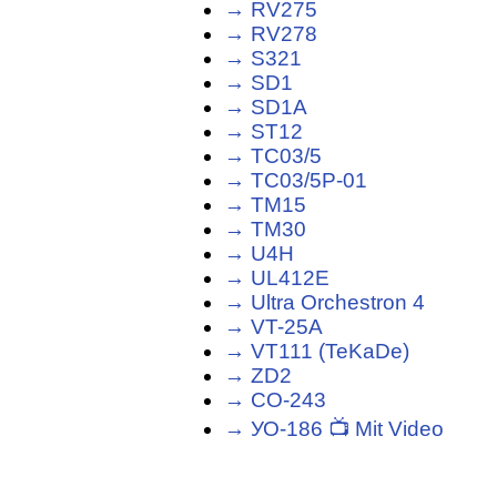
→ RV275
→ RV278
→ S321
→ SD1
→ SD1A
→ ST12
→ TC03/5
→ TC03/5P-01
→ TM15
→ TM30
→ U4H
→ UL412E
→ Ultra Orchestron 4
→ VT-25A
→ VT111 (TeKaDe)
→ ZD2
→ СО-243
→ УО-186 📺 Mit Video