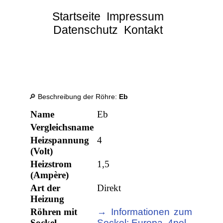
Startseite
Impressum
Datenschutz
Kontakt
🔎 Beschreibung der Röhre:
Eb
Name
Eb
Vergleichsname
Heizspannung
4
(Volt)
Heizstrom
1,5
(Ampère)
Art der
Direkt
Heizung
Röhren mit
→ Informationen zum
Sockel
Sockel: Europa, 4pol.