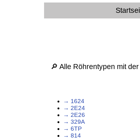
Startse
🔎 Alle Röhrentypen mit de
→ 1624
→ 2E24
→ 2E26
→ 329A
→ 6TP
→ 814