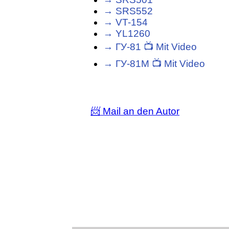
→ SRS552
→ VT-154
→ YL1260
→ ГУ-81 📺 Mit Video
→ ГУ-81М 📺 Mit Video
📨 Mail an den Autor