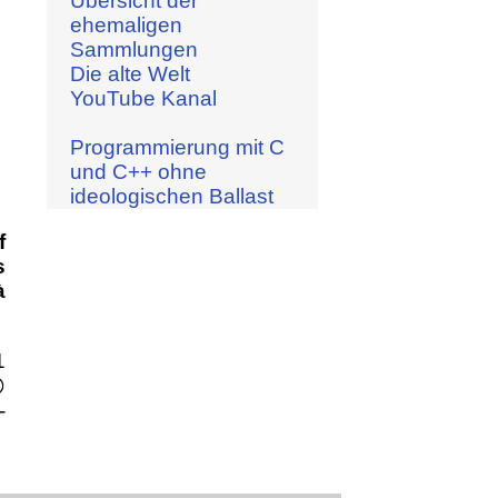
Übersicht der
ehemaligen
Sammlungen
Die alte Welt
YouTube Kanal
Programmierung mit C
und C++ ohne
ideologischen Ballast
f
s
à
1

-