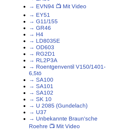
→ EVN94 📺 Mit Video
→ EY51
→ G11/155
→ GR46
→ H4
→ LD8035E
→ OD603
→ RG2D1
→ RL2P3A
→ Roentgenventil V150/1401-
6,5tö
→ SA100
→ SA101
→ SA102
→ SK 10
→ U 2085 (Gundelach)
→ U37
→ Unbekannte Braun'sche
Roehre 📺 Mit Video