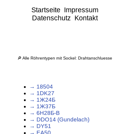
Startseite
Impressum
Datenschutz
Kontakt
🔎 Alle Röhrentypen mit Sockel: Drahtanschluesse
→ 18504
→ 1DK27
→ 1Ж24Б
→ 1Ж37Б
→ 6Н28Б-В
→ DDO14 (Gundelach)
→ DY51
→ EA50