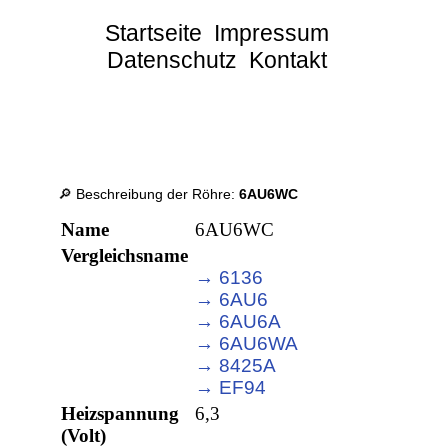
Startseite
Impressum
Datenschutz
Kontakt
🔎 Beschreibung der Röhre:
6AU6WC
Name
6AU6WC
Vergleichsname
→ 6136
→ 6AU6
→ 6AU6A
→ 6AU6WA
→ 8425A
→ EF94
Heizspannung
6,3
(Volt)