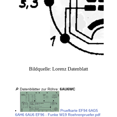
Bildquelle: Lorenz Datenblatt
🔎 Datenblätter zur Röhre:
6AU6WC
Pruefkarte EF94 6AG5
6AH6 6AU6 EF96 - Funke W19 Roehrenpruefer.pdf