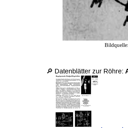
Bildquell
🔎 Datenblätter zur Röhre: