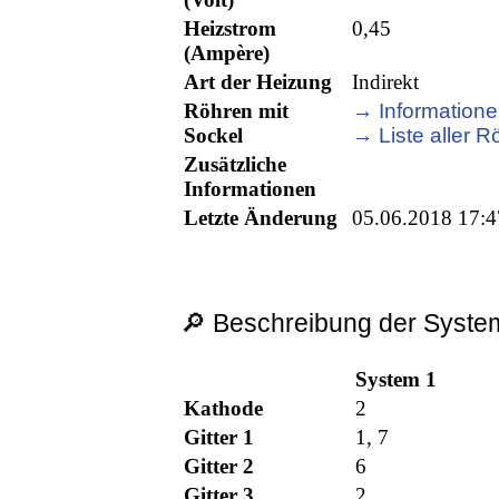
Heizstrom
0,45
(Ampère)
Art der Heizung
Indirekt
Röhren mit
→ Informationen
Sockel
→ Liste aller Rö
Zusätzliche
Informationen
Letzte Änderung
05.06.2018 17:4
🔎 Beschreibung der System
System 1
Kathode
2
Gitter 1
1, 7
Gitter 2
6
Gitter 3
2