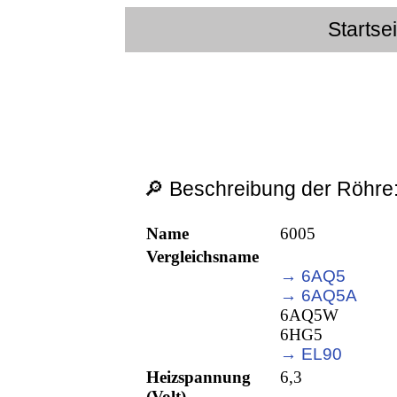
Startse
🔎 Beschreibung der Röhre
Name
6005
Vergleichsname
→ 6AQ5
→ 6AQ5A
6AQ5W
6HG5
→ EL90
Heizspannung
6,3
(Volt)