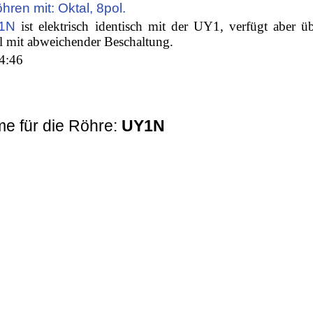
hren mit: Oktal, 8pol.
1N
ist elektrisch identisch mit der UY1, verfügt aber ü
l mit abweichender Beschaltung.
4:46
e für die Röhre:
UY1N