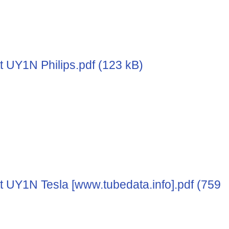
t UY1N Philips.pdf (123 kB)
t UY1N Tesla [www.tubedata.info].pdf (759