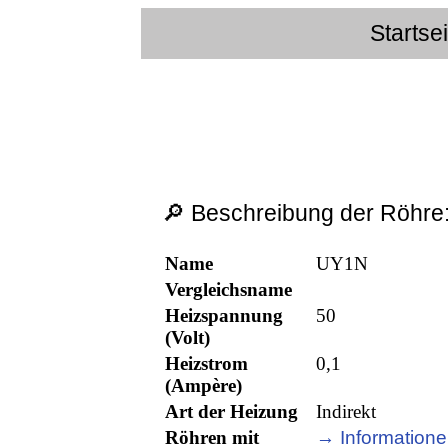
Startse
🔎 Beschreibung der Röhre
Name
UY1N
Vergleichsname
Heizspannung
50
(Volt)
Heizstrom
0,1
(Ampère)
Art der Heizung
Indirekt
Röhren mit
→ Informatione