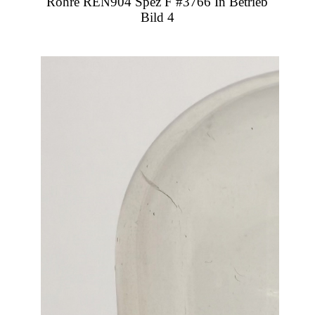
Röhre REN904 Spez F #3766 In Betrieb
Bild 4