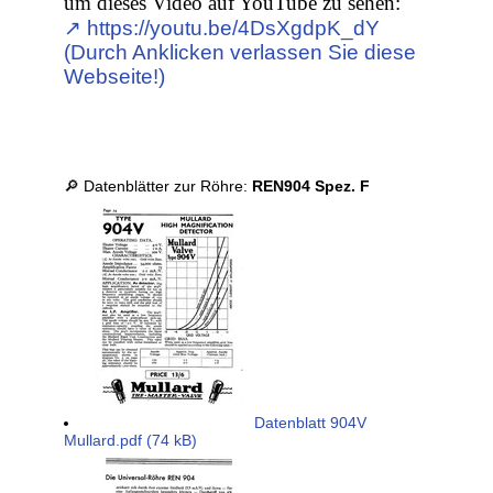
um dieses Video auf YouTube zu sehen:
↗︎ https://youtu.be/4DsXgdpK_dY
(Durch Anklicken verlassen Sie diese
Webseite!)
🔎 Datenblätter zur Röhre:
REN904 Spez. F
Datenblatt 904V
Mullard.pdf (74 kB)