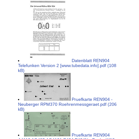
Datenblatt REN904
Telefunken Version 2 [www.tubedata.info].pdf (108
kB)
Pruefkarte REN904 -
Neuberger RPM370 Roehrenmessgeraet.pdf (206
kB)
Pruefkarte REN904