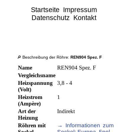
Startseite
Impressum
Datenschutz
Kontakt
🔎 Beschreibung der Röhre:
REN904 Spez. F
Name
REN904 Spez. F
Vergleichsname
Heizspannung
3,8 - 4
(Volt)
Heizstrom
1
(Ampère)
Art der
Indirekt
Heizung
Röhren mit
→ Informationen zum
Sockel
Sockel: Europa, 5pol.