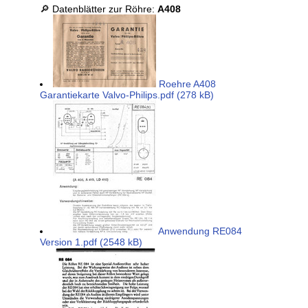
🔎 Datenblätter zur Röhre:
A408
Roehre A408
Garantiekarte Valvo-Philips.pdf (278 kB)
Anwendung RE084
Version 1.pdf (2548 kB)