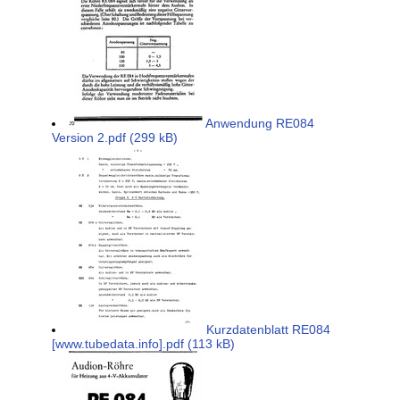
Anwendung RE084
Version 2.pdf (299 kB)
Kurzdatenblatt RE084
[www.tubedata.info].pdf (113 kB)