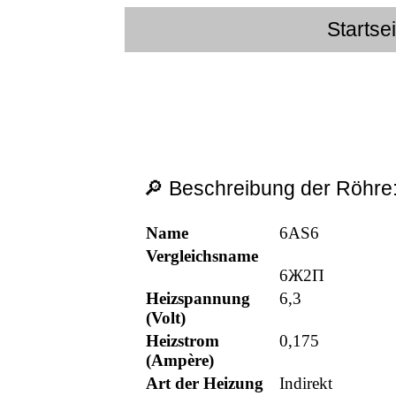
Startse
🔎 Beschreibung der Röhre
Name
6AS6
Vergleichsname
6Ж2П
Heizspannung
6,3
(Volt)
Heizstrom
0,175
(Ampère)
Art der Heizung
Indirekt