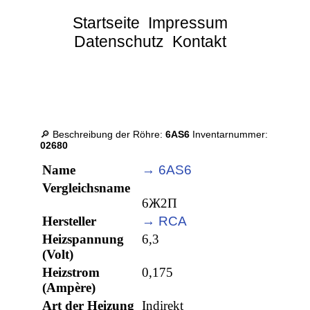
Startseite
Impressum
Datenschutz
Kontakt
🔎 Beschreibung der Röhre:
6AS6
Inventarnummer:
02680
Name
→ 6AS6
Vergleichsname
6Ж2П
Hersteller
→ RCA
Heizspannung
6,3
(Volt)
Heizstrom
0,175
(Ampère)
Art der Heizung
Indirekt