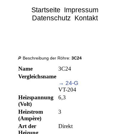
Startseite
Impressum
Datenschutz
Kontakt
🔎 Beschreibung der Röhre:
3C24
Name
3C24
Vergleichsname
→ 24-G
VT-204
Heizspannung
6,3
(Volt)
Heizstrom
3
(Ampère)
Art der
Direkt
Heizung