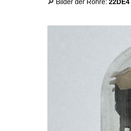
🔎 Bilder der Röhre:
22DE4