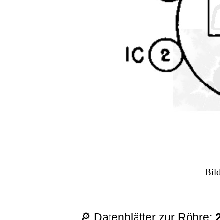
Bil
🔎 Datenblätter zur Röhre: