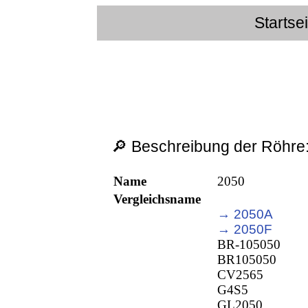
Startse
🔎 Beschreibung der Röhre
Name
2050
Vergleichsname
→ 2050A
→ 2050F
BR-105050
BR105050
CV2565
G4S5
GL2050