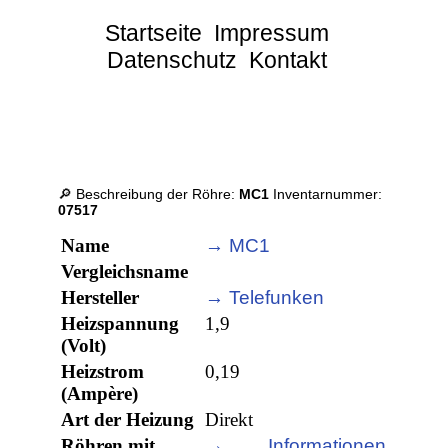
Startseite
Impressum
Datenschutz
Kontakt
🔎 Beschreibung der Röhre:
MC1
Inventarnummer:
07517
Name
→ MC1
Vergleichsname
Hersteller
→ Telefunken
Heizspannung
1,9
(Volt)
Heizstrom
0,19
(Ampère)
Art der Heizung
Direkt
Röhren mit
→ Informationen