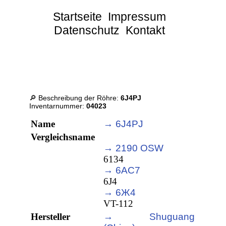
Startseite
Impressum
Datenschutz
Kontakt
🔎 Beschreibung der Röhre:
6J4PJ
Inventarnummer:
04023
Name
→ 6J4PJ
Vergleichsname
→ 2190 OSW
6134
→ 6AC7
6J4
→ 6Ж4
VT-112
Hersteller
→ Shuguang