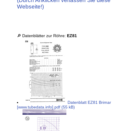
(Durch Anklicken verlassen Sie diese
Webseite!)
🔎 Datenblätter zur Röhre:
EZ81
Datenblatt EZ81 Brimar
[www.tubedata.info].pdf (55 kB)