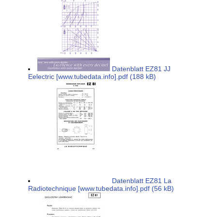
Datenblatt EZ81 JJ
Eelectric [www.tubedata.info].pdf (188 kB)
Datenblatt EZ81 La
Radiotechnique [www.tubedata.info].pdf (56 kB)