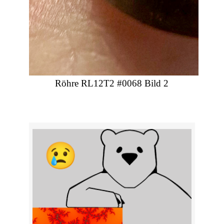
Röhre RL12T2 #0068 Bild 2