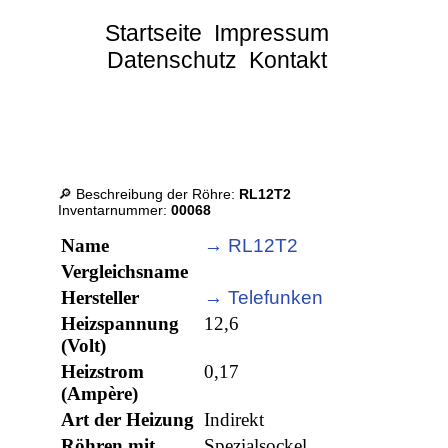
Startseite
Impressum
Datenschutz
Kontakt
🔎 Beschreibung der Röhre:
RL12T2
Inventarnummer:
00068
Name
→ RL12T2
Vergleichsname
Hersteller
→ Telefunken
Heizspannung
12,6
(Volt)
Heizstrom
0,17
(Ampère)
Art der Heizung
Indirekt
Röhren mit
Spezialsockel,