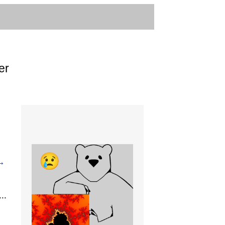
er
→
..