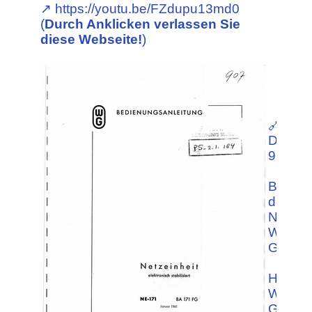
↗︎ https://youtu.be/FZdupu13md0
(
Durch Anklicken verlassen Sie
diese Webseite!
)
🔗
Downlo
9.98 M
Betrieb
der Net
NE-171
Wandel
Golter
Heraus
Wandel
Golter