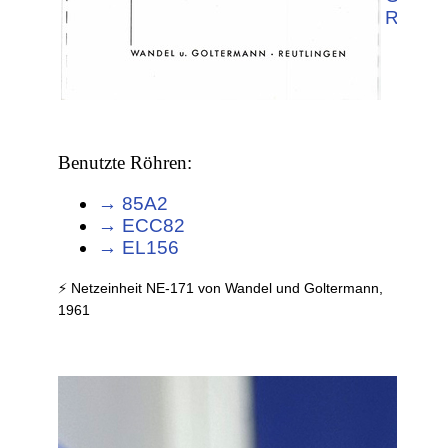
Reutli
Benutzte Röhren:
→ 85A2
→ ECC82
→ EL156
⚡ Netzeinheit NE-171 von Wandel und Goltermann,
1961