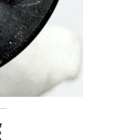
f
s
à