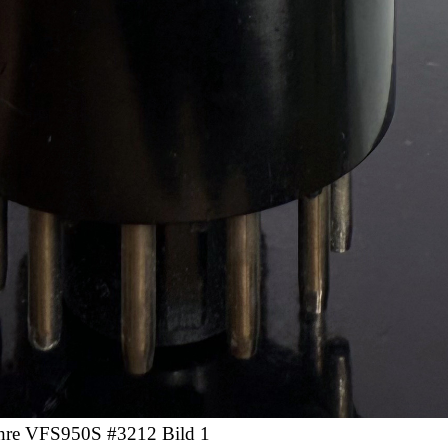
hre VFS950S #3212 Bild 1