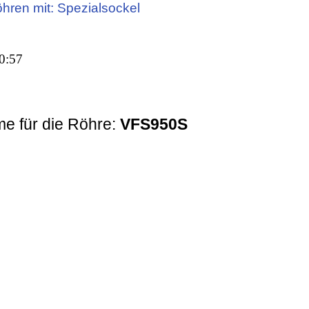
öhren mit: Spezialsockel
0:57
e für die Röhre:
VFS950S