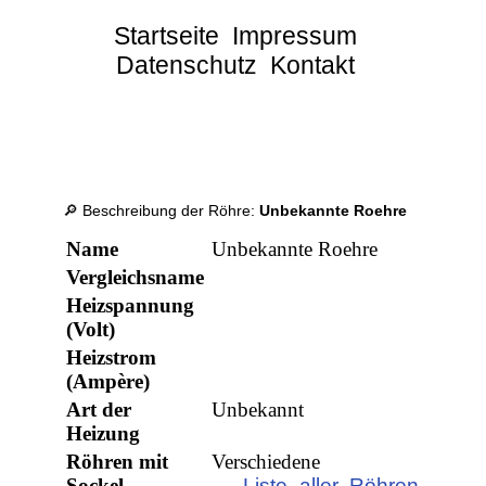
Startseite
Impressum
Datenschutz
Kontakt
🔎 Beschreibung der Röhre:
Unbekannte Roehre
Name
Unbekannte Roehre
Vergleichsname
Heizspannung
(Volt)
Heizstrom
(Ampère)
Art der
Unbekannt
Heizung
Röhren mit
Verschiedene
Sockel
→ Liste aller Röhren