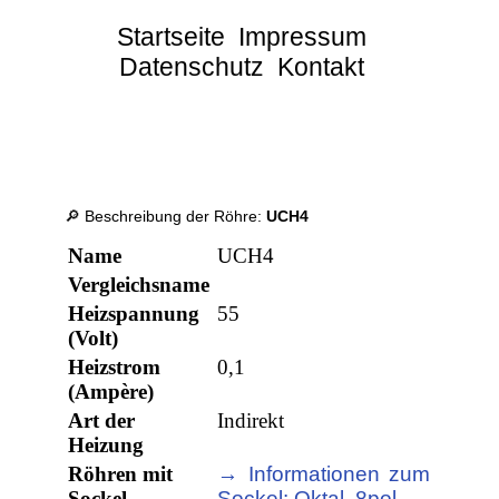
Startseite
Impressum
Datenschutz
Kontakt
🔎 Beschreibung der Röhre:
UCH4
Name
UCH4
Vergleichsname
Heizspannung
55
(Volt)
Heizstrom
0,1
(Ampère)
Art der
Indirekt
Heizung
Röhren mit
→ Informationen zum
Sockel
Sockel: Oktal, 8pol.