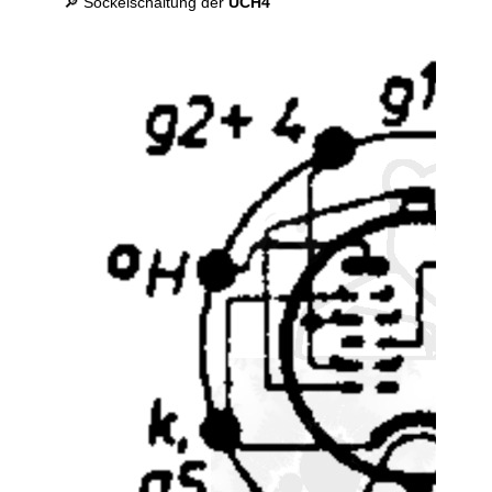
🔎 Sockelschaltung der
UCH4