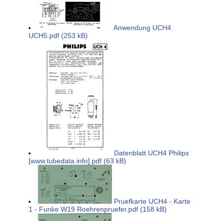
Anwendung UCH4
UCH5.pdf (253 kB)
Datenblatt UCH4 Philips
[www.tubedata.info].pdf (63 kB)
Pruefkarte UCH4 - Karte
1 - Funke W19 Roehrenpruefer.pdf (158 kB)