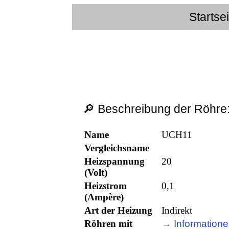
Startse
🔎 Beschreibung der Röhre
Name
UCH11
Vergleichsname
Heizspannung
20
(Volt)
Heizstrom
0,1
(Ampère)
Art der Heizung
Indirekt
Röhren mit
→ Informatione