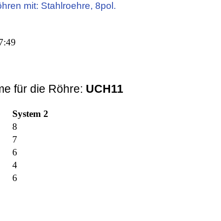
öhren mit: Stahlroehre, 8pol.
7:49
e für die Röhre:
UCH11
System 2
8
7
6
4
6