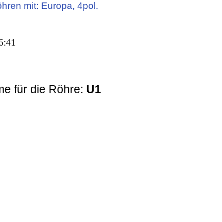
öhren mit: Europa, 4pol.
6:41
e für die Röhre:
U1