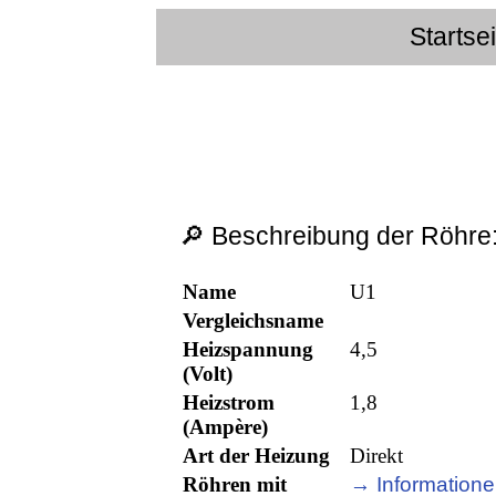
Startse
🔎 Beschreibung der Röhre
Name
U1
Vergleichsname
Heizspannung
4,5
(Volt)
Heizstrom
1,8
(Ampère)
Art der Heizung
Direkt
Röhren mit
→ Informatione