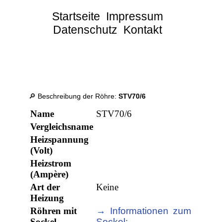
Startseite
Impressum
Datenschutz
Kontakt
🔎 Beschreibung der Röhre:
STV70/6
Name
STV70/6
Vergleichsname
Heizspannung
(Volt)
Heizstrom
(Ampère)
Art der
Keine
Heizung
Röhren mit
→ Informationen zum
Sockel
Sockel: