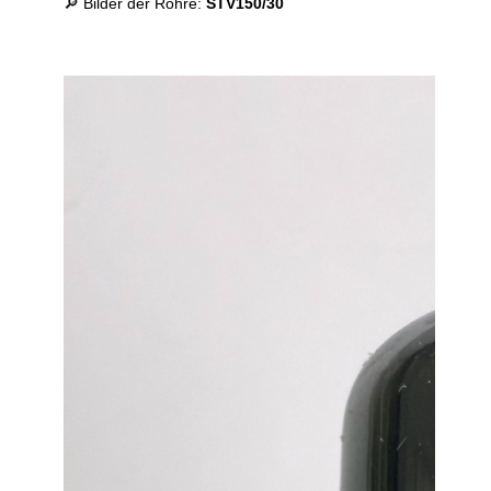
🔎 Bilder der Röhre:
STV150/30