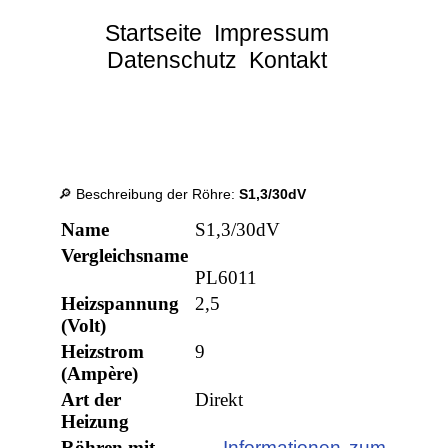
Startseite
Impressum
Datenschutz
Kontakt
🔎 Beschreibung der Röhre:
S1,3/30dV
Name
S1,3/30dV
Vergleichsname
PL6011
Heizspannung
2,5
(Volt)
Heizstrom
9
(Ampère)
Art der
Direkt
Heizung
Röhren mit
→ Informationen zum