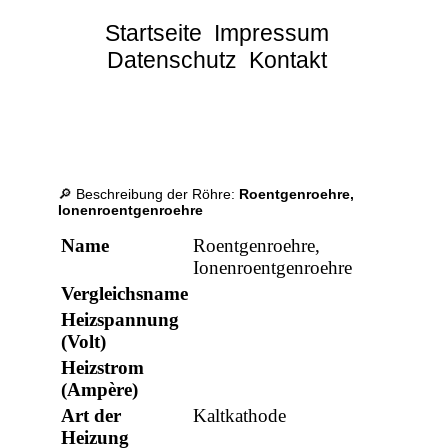
Startseite
Impressum
Datenschutz
Kontakt
🔎 Beschreibung der Röhre:
Roentgenroehre,
Ionenroentgenroehre
Name
Roentgenroehre,
Ionenroentgenroehre
Vergleichsname
Heizspannung
(Volt)
Heizstrom
(Ampère)
Art der
Kaltkathode
Heizung