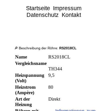
Startseite
Impressum
Datenschutz
Kontakt
🔎 Beschreibung der Röhre:
RS2018CL
Name
RS2018CL
Vergleichsname
TH344
Heizspannung
9,5
(Volt)
Heizstrom
80
(Ampère)
Art der
Direkt
Heizung
Röhren mit
→ Informationen zum