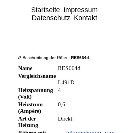
Startseite
Impressum
Datenschutz
Kontakt
🔎 Beschreibung der Röhre:
RES664d
Name
RES664d
Vergleichsname
L491D
Heizspannung
4
(Volt)
Heizstrom
0,6
(Ampère)
Art der
Direkt
Heizung
Röhren mit
→ Informationen zum