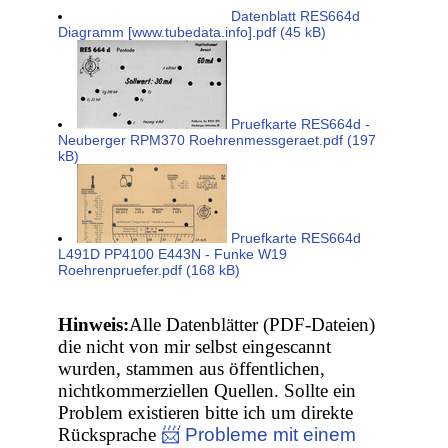
Datenblatt RES664d
Diagramm [www.tubedata.info].pdf (45 kB)
Pruefkarte RES664d -
Neuberger RPM370 Roehrenmessgeraet.pdf (197
kB)
Pruefkarte RES664d
L491D PP4100 E443N - Funke W19
Roehrenpruefer.pdf (168 kB)
Hinweis:
Alle Datenblätter (PDF-Dateien)
die nicht von mir selbst eingescannt
wurden, stammen aus öffentlichen,
nichtkommerziellen Quellen. Sollte ein
Problem existieren bitte ich um direkte
Rücksprache
📨 Probleme mit einem