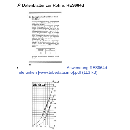
🔎 Datenblätter zur Röhre:
RES664d
Anwendung RES664d
Telefunken [www.tubedata.info].pdf (113 kB)