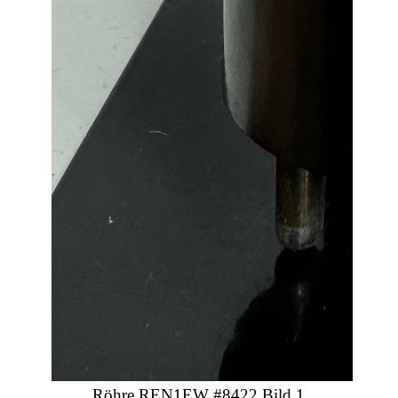
Röhre REN1EW #8422 Bild 1