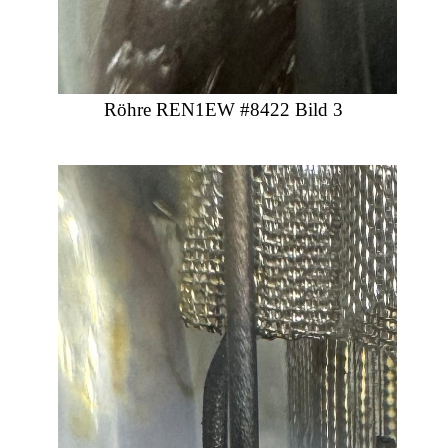
Röhre REN1EW #8422 Bild 3