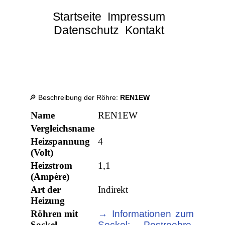
Startseite
Impressum
Datenschutz
Kontakt
🔎 Beschreibung der Röhre:
REN1EW
Name
REN1EW
Vergleichsname
Heizspannung
4
(Volt)
Heizstrom
1,1
(Ampère)
Art der
Indirekt
Heizung
Röhren mit
→ Informationen zum
Sockel
Sockel: Postroehre,