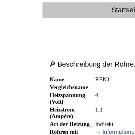
Startse
🔎 Beschreibung der Röhre
Name
REN1
Vergleichsname
Heizspannung
4
(Volt)
Heizstrom
1,1
(Ampère)
Art der Heizung
Indirekt
Röhren mit
→ Informatione