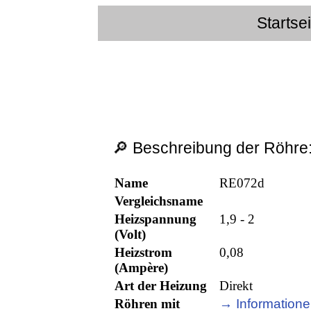
Startse
🔎 Beschreibung der Röhre
Name
RE072d
Vergleichsname
Heizspannung
1,9 - 2
(Volt)
Heizstrom
0,08
(Ampère)
Art der Heizung
Direkt
Röhren mit
→ Informatione