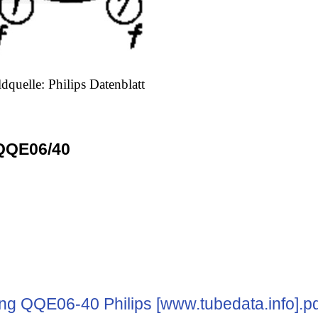
ldquelle: Philips Datenblatt
QQE06/40
 QQE06-40 Philips [www.tubedata.info].pd