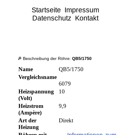
Startseite
Impressum
Datenschutz
Kontakt
🔎 Beschreibung der Röhre:
QB5/1750
Name
QB5/1750
Vergleichsname
6079
Heizspannung
10
(Volt)
Heizstrom
9,9
(Ampère)
Art der
Direkt
Heizung
Röhren mit
→ Informationen zum