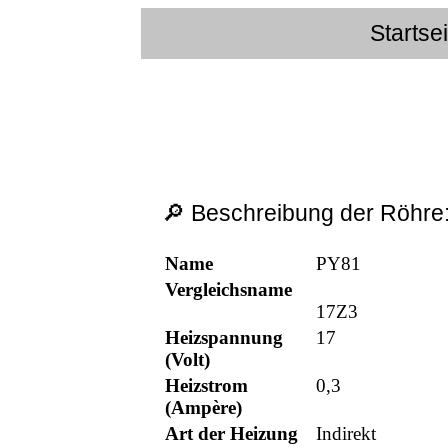
Startse
🔎 Beschreibung der Röhre
Name
PY81
Vergleichsname
17Z3
Heizspannung
17
(Volt)
Heizstrom
0,3
(Ampère)
Art der Heizung
Indirekt