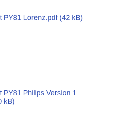
t PY81 Lorenz.pdf (42 kB)
t PY81 Philips Version 1
0 kB)