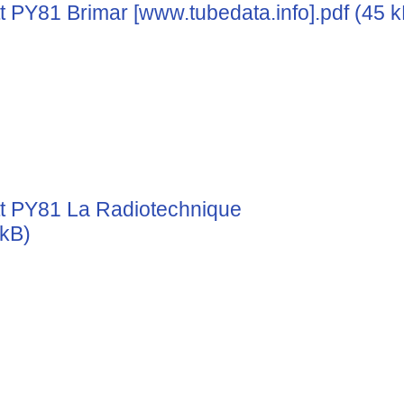
t PY81 Brimar [www.tubedata.info].pdf (45 k
t PY81 La Radiotechnique
 kB)