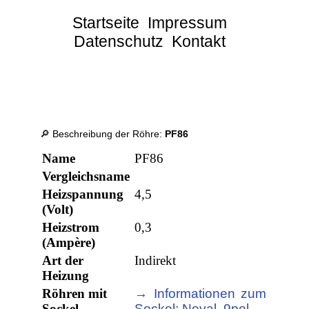
Startseite
Impressum
Datenschutz
Kontakt
🔎 Beschreibung der Röhre:
PF86
Name
PF86
Vergleichsname
Heizspannung
4,5
(Volt)
Heizstrom
0,3
(Ampère)
Art der
Indirekt
Heizung
Röhren mit
→ Informationen zum
Sockel
Sockel: Noval, 9pol.