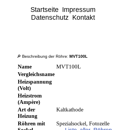
Startseite
Impressum
Datenschutz
Kontakt
🔎 Beschreibung der Röhre:
MVT100L
Name
MVT100L
Vergleichsname
Heizspannung
(Volt)
Heizstrom
(Ampère)
Art der
Kaltkathode
Heizung
Röhren mit
Spezialsockel, Fotozelle
Sockel
→ Liste aller Röhren