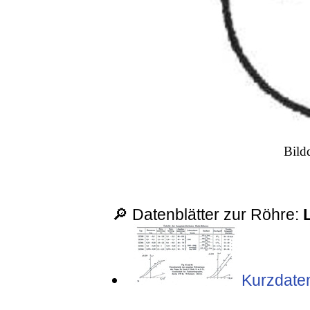
Bild
🔎 Datenblätter zur Röhre:
Kurzdaten