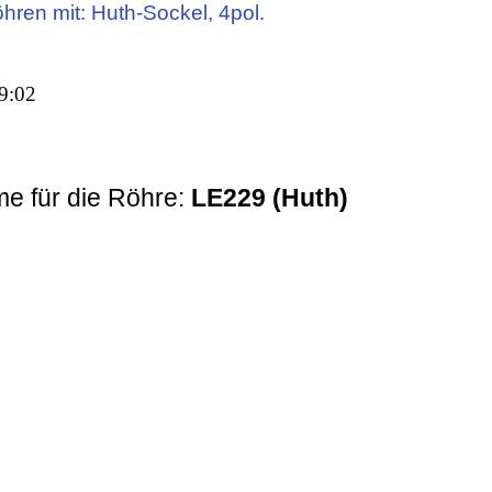
öhren mit: Huth-Sockel, 4pol.
9:02
e für die Röhre:
LE229 (Huth)