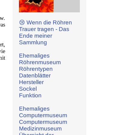
zw.
😢 Wenn die Röhren
Das
Trauer tragen - Das
Ende meiner
Sammlung
rt,
ie
Ehemaliges
mit
Röhrenmuseum
Röhrentypen
Datenblätter
Hersteller
Sockel
Funktion
Ehemaliges
Computermuseum
Computermuseum
Medizinmuseum