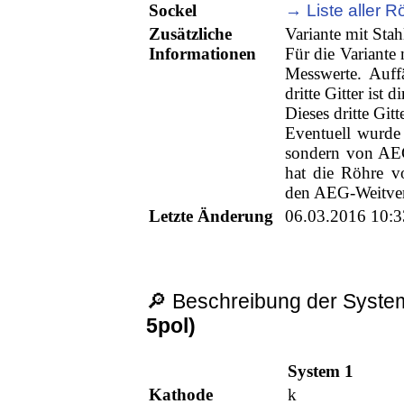
Sockel
→ Liste aller R
Zusätzliche
Variante mit Sta
Informationen
Für die Variante 
Messwerte. Auffä
dritte Gitter ist
Dieses dritte Gitt
Eventuell wurde 
sondern von AEG
hat die Röhre v
den AEG-Weitverk
Letzte Änderung
06.03.2016 10:3
🔎 Beschreibung der System
5pol)
System 1
Kathode
k