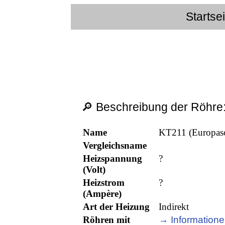
Startse
🔎 Beschreibung der Röhre
Name
KT211 (Europaso
Vergleichsname
Heizspannung
?
(Volt)
Heizstrom
?
(Ampère)
Art der Heizung
Indirekt
Röhren mit
→ Informatione