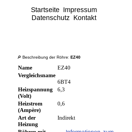
Startseite
Impressum
Datenschutz
Kontakt
🔎 Beschreibung der Röhre:
EZ40
Name
EZ40
Vergleichsname
6BT4
Heizspannung
6,3
(Volt)
Heizstrom
0,6
(Ampère)
Art der
Indirekt
Heizung
Röhren mit
→ Informationen zum