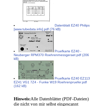
Datenblatt EZ40 Philips
[www.tubedata.info].pdf (76 kB)
Pruefkarte EZ40 -
Neuberger RPM370 Roehrenmessgeraet.pdf (206
kB)
Pruefkarte EZ40 EZ113
EZ41 VG1 7Z4 - Funke W19 Roehrenpruefer.pdf
(162 kB)
Hinweis:
Alle Datenblätter (PDF-Dateien)
die nicht von mir selbst eingescannt