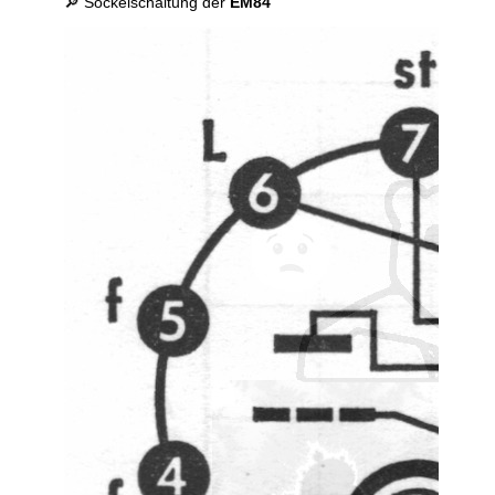
🔎 Sockelschaltung der
EM84