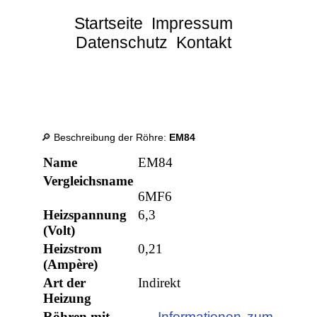
Startseite
Impressum
Datenschutz
Kontakt
🔎 Beschreibung der Röhre:
EM84
Name
EM84
Vergleichsname
6MF6
Heizspannung
6,3
(Volt)
Heizstrom
0,21
(Ampère)
Art der
Indirekt
Heizung
Röhren mit
→ Informationen zum